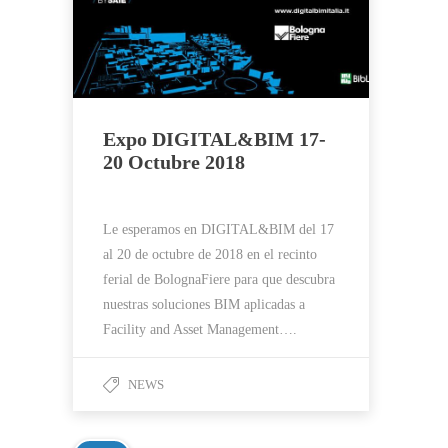
Expo DIGITAL&BIM 17-
20 Octubre 2018
Le esperamos en DIGITAL&BIM del 17
al 20 de octubre de 2018 en el recinto
ferial de BolognaFiere para que descubra
nuestras soluciones BIM aplicadas a
Facility and Asset Management….
NEWS