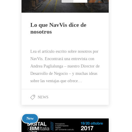
Lo que NavVis dice de
nosotros
Lea el artículo escrito sobre nosotros por
NavVis. Encontrará una entrevista con
Andrea Paglialunga – nuestro Director de
Desarrollo de Negocio – y muchas ideas
sobre las ventajas que ofrece…
NEWS
New